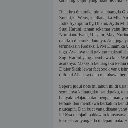
sudah ngucapin yang tidak bisa aku s
Buat kru dinamika uin su abangda Gig
Zuchri,ka Weny, ka diana, ka Mila Ar
Indra Syahputra bg Dhanu, Ayda M If
Sugi Hartini, teman sekamar yaitu Ijur
Nurthiandriyani, Hisyam, May, Nurin
dan kru dinamika lainnya. Ada juga y
terimakasih Redaksi LPM Dinamika U
juga. Awalnya tadi gak tau maksud da
Sugi Hartini yang membawa kue. Wahh
acaranya. Makasih keluargaku kedua (
Djafar Sidik lewat facebook yang isi
diridhai Allah swt dan membawa berk
Seperti judul note ini tahun ini di us
semuanya keluargaku, saudaraku, tem
banyak pelajaran dan pengalaman yan
terbaik dan membawa berkah di kehid
ngucapin. Dan buat yang disana yang g
ini bisa menjadi pahlawan khususnya 
kesuksesan yang ada didepan mata.