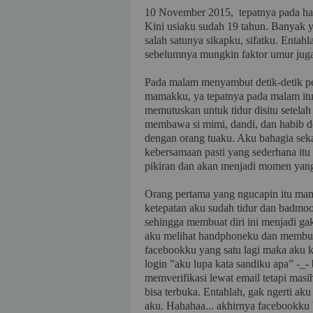
10 November 2015, tepatnya pada hari
Kini usiaku sudah 19 tahun. Banyak y
salah satunya sikapku, sifatku. Entah
sebelumnya mungkin faktor umur jug
Pada malam menyambut detik-detik per
mamakku, ya tepatnya pada malam itu
memutuskan untuk tidur disitu setel
membawa si mimi, dandi, dan habib d
dengan orang tuaku. Aku bahagia sekal
kebersamaan pasti yang sederhana itu
pikiran dan akan menjadi momen yang
Orang pertama yang ngucapin itu mam
ketepatan aku sudah tidur dan badmoo
sehingga membuat diri ini menjadi gak
aku melihat handphoneku dan membuk
facebookku yang satu lagi maka aku k
login ”aku lupa kata sandiku apa” -_
memverifikasi lewat email tetapi mas
bisa terbuka. Entahlah, gak ngerti aku
aku. Hahahaa... akhirnya facebookku 