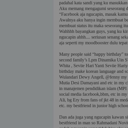
padahal kata sandi yang ku masukkan 
Aku memang mengagumi seseorang di
“Facebook aja ngucapin, masak kamu g
Awalnya aku hanya ingin membuat ber
membuat status itu maka seseorang itu
Wahhhh bayangkan guys, yang ku kira 
ngucapin ahhh.... seriusan senang sek
aja seperti my moodbooster dulu tepat
Many people said “happy birthday” to 
second family’s Lpm Dinamika Uin SU,
Whita , Seviie Hari Yanti Seviie Hari
birthday make korean language and so
Wulandari Dewy Angell, @fenny my fr
Mutia Desi Damayani and etc in my clas
in manajemen pendidikan islam (MPI 4
social media facebook,bbm, etc in m
Ali, bg Ery from fans of jkt 48 in me
etc. my bestfriend in junior high scho
Dan ada juga yang ngucapin kawan s
bestfriend in man so Rahmadani Novit