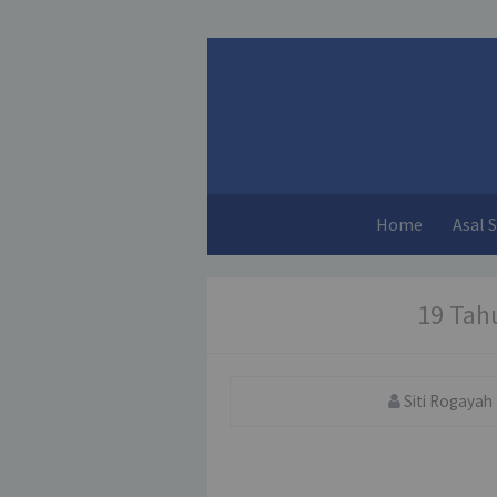
Home
Asal 
19 Tah
Siti Rogayah