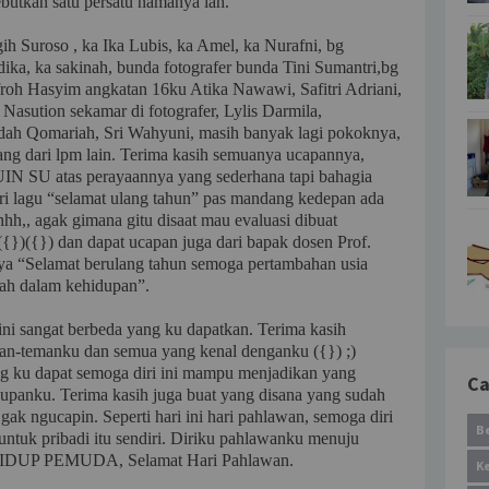
ebutkan satu persatu namanya lah.
ih Suroso , ka Ika Lubis, ka Amel, ka Nurafni, bg
dika, ka sakinah, bunda fotografer bunda Tini Sumantri,bg
roh Hasyim angkatan 16ku Atika Nawawi, Safitri Adriani,
 Nasution sekamar di fotografer, Lylis Darmila,
dah Qomariah, Sri Wahyuni, masih banyak lagi pokoknya,
ang dari lpm lain. Terima kasih semuanya ucapannya,
IN SU atas perayaannya yang sederhana tapi bahagia
ri lagu “selamat ulang tahun” pas mandang kedepan ada
h,, agak gimana gitu disaat mau evaluasi dibuat
{})({}) dan dapat ucapan juga dari bapak dosen Prof.
nya “Selamat berulang tahun semoga pertambahan usia
ah dalam kehidupan”.
ia ini sangat berbeda yang ku dapatkan. Terima kasih
an-temanku dan semua yang kenal denganku ({}) ;)
g ku dapat semoga diri ini mampu menjadikan yang
Ca
upanku. Terima kasih juga buat yang disana yang sudah
ak ngucapin. Seperti hari ini hari pahlawan, semoga diri
B
untuk pribadi itu sendiri. Diriku pahlawanku menuju
 HIDUP PEMUDA, Selamat Hari Pahlawan.
K