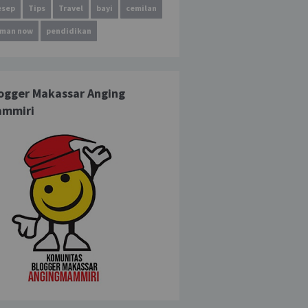
esep
Tips
Travel
bayi
cemilan
aman now
pendidikan
ogger Makassar Anging
ammiri