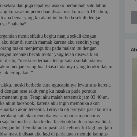
 selasa dan juga tepatnya usiaku bertambah satu tahun.
ang ku rasakan perbedaan disaat usiaku masih 18 tahun,
lah apa benar yang ku alami ini berbeda sekali dengan
a ya *hahaha*
gantian menit sifatku begitu manja sekali dengan
 aku tidur di rumah mamak karena aku sendiri yang
ah orang tuaku menjemputku pada malam itu dengan
Ab
engan menaiki becak motor yang telah disewa kian
i disitu, “meski sederhana tetapi kalau sudah adanya
 akan menjadi yang luar biasa indahnya yang terukir dalam
 tak terlupakan.”
akku, meski berbeda cara ngucapinnya lewat sms karena
d dengan rasa sakit yang ku rasakan pada perutku
 menentu gitu. Tetapi aku malah tersentak jam 03.40-an,
a akun facebook, karena aku ingin membuka akun
eluarkan akun tersebut. Ternyata oh ternyata pas aku mau
- berulang kali aku mencobanya sampai-sampai harus
ih saja belum bisa dan kedua facebookku dua-duanya tidak
 dengan ini. Pemikiranku pasti si facebook ini lagi ngerjain
bisa masuk disaat aku lagi di perjalanan menuju kampus