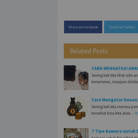
Share on Facebook
Tweet on Twitter
Related Posts
CARA MENGATASI ANA
Sering kali kita lihat ada
keramaian, maupun didal
Cara Mengatur Keua
Sering kali kita merasa p
tersebut bisa kita atasi…
R
7 Tipe Kamera untuk D