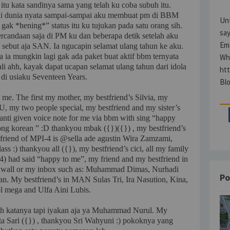
itu kata sandinya sama yang telah ku coba subuh itu.
 dunia nyata sampai-sampai aku membuat pm di BBM
Un
ak *hening*” status itu ku tujukan pada satu orang sih.
say
candaan saja di PM ku dan beberapa detik setelah aku
Em
 sebut aja SAN. Ia ngucapin selamat ulang tahun ke aku.
ia mungkin lagi gak ada paket buat aktif bbm ternyata
Wh
ali ahh, kayak dapat ucapan selamat ulang tahun dari idola
ht
 di usiaku Seventeen Years.
Bl
me. The first my mother, my bestfriend’s Silvia, my
 my two people special, my bestfriend and my sister’s
yanti given voice note for me via bbm with sing “happy
ng korean ” :D thankyou mbak ({})({}) , my bestfriend’s
iend of MPI-4 is @sella ade agustin Wira Zamzami,
s :) thankyou all ({}), my bestfriend’s cici, all my family
) had said “happy to me”, my friend and my bestfriend in
y wall or my inbox such as: Muhammad Dimas, Nurhadi
Po
dan. My bestfriend’s in MAN Sulas Tri, Ira Nasution, Kina,
ol mega and Ulfa Aini Lubis.
ih katanya tapi iyakan aja ya Muhammad Nurul. My
a Sari ({}) , thankyou Sri Wahyuni :) pokoknya yang