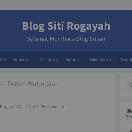
Blog Siti Rogayah
Selamat Membaca Blog Susan
SEO
Features
Category
General
Disclaimer
Down
un Penuh Perbedaan
Sea
 Blogger
12:41 AM
Comment
Jik
Sil