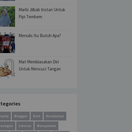
Marbi Jilbab Instan Untuk
Pipi Tembem
Menulis Itu Butuh Apa?
Mari Membiasakan Diri
Untuk Mencuci Tangan
tegories
eauty
Blogger
Diet
Kesehatan
euangan
Liburan
Manajemen