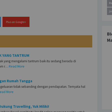
R
j
Plus on Google+
Bl
M
K YANG TANTRUM
 anak yang mengalami tantrum baik itu sedang berada di
am r…
Read More
ngan Rumah Tangga
engeluaran tidak sebanding dengan pendapatan. Ternyata hal
ead More
ukung Travelling, Yuk Miliki!