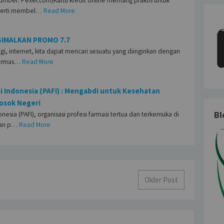
Sumber: Pexel.com)Kartu kredit online memang praktis untuk
eperti membel…
Read More
SIMALKAN PROMO 7.7
, internet, kita dapat mencari sesuatu yang diinginkan dengan
ormas…
Read More
i Indonesia (PAFI) : Mengabdi untuk Kesehatan
osok Negeri
Bl
onesia (PAFI), organisasi profesi farmasi tertua dan terkemuka di
kan p…
Read More
Older Post