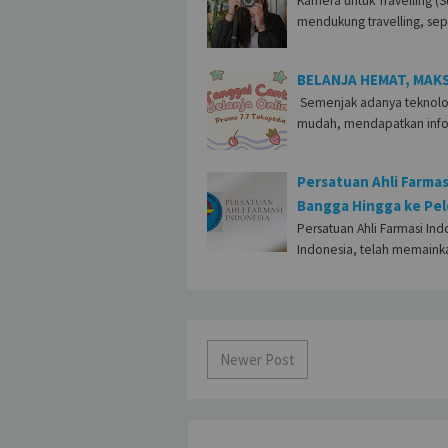
Kamera untuk Travelling (
mendukung travelling, s
BELANJA HEMAT, MAK
Semenjak adanya teknologi
mudah, mendapatkan inf
Persatuan Ahli Farmas
Bangga Hingga ke Pel
Persatuan Ahli Farmasi Ind
Indonesia, telah memain
Newer Post