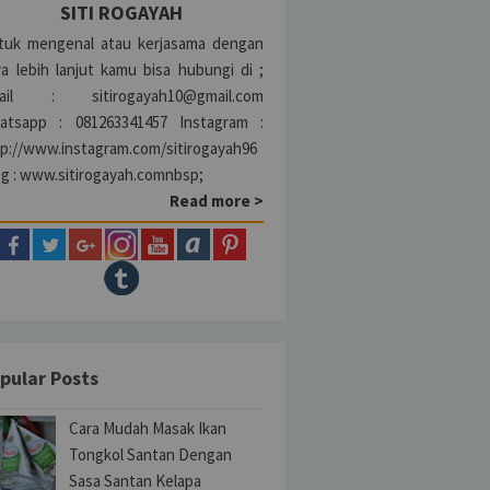
SITI ROGAYAH
tuk mengenal atau kerjasama dengan
a lebih lanjut kamu bisa hubungi di ;
ail : sitirogayah10@gmail.com
atsapp : 081263341457 Instagram :
tp://www.instagram.com/sitirogayah96
og : www.sitirogayah.comnbsp;
Read more >
pular Posts
Cara Mudah Masak Ikan
Tongkol Santan Dengan
Sasa Santan Kelapa