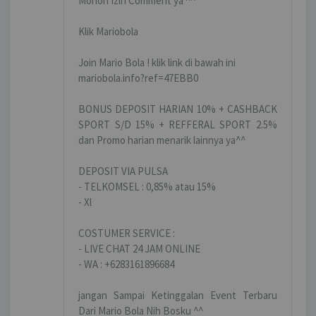
Mohon Izin Comment ya ^^
Klik Mariobola
Join Mario Bola ! klik link di bawah ini
mariobola.info?ref=47EBB0
BONUS DEPOSIT HARIAN 10% + CASHBACK
SPORT S/D 15% + REFFERAL SPORT 2.5%
dan Promo harian menarik lainnya ya^^
DEPOSIT VIA PULSA
- TELKOMSEL : 0,85% atau 15%
- Xl
COSTUMER SERVICE :
- LIVE CHAT 24 JAM ONLINE
- WA : +6283161896684
jangan Sampai Ketinggalan Event Terbaru
Dari Mario Bola Nih Bosku ^^