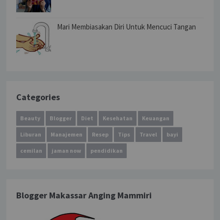
Mari Membiasakan Diri Untuk Mencuci Tangan
Categories
Beauty
Blogger
Diet
Kesehatan
Keuangan
Liburan
Manajemen
Resep
Tips
Travel
bayi
cemilan
jaman now
pendidikan
Blogger Makassar Anging Mammiri