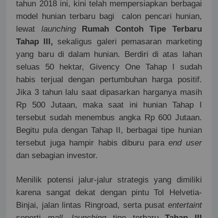
tahun 2018 ini, kini telah mempersiapkan berbagai
model hunian terbaru bagi
calon pencari hunian,
lewat
launching
Rumah Contoh Tipe Terbaru
Tahap III,
sekaligus galeri pemasaran marketing
yang baru di dalam hunian. Berdiri di atas lahan
seluas 50 hektar, Givency One Tahap I sudah
habis terjual dengan pertumbuhan harga positif.
Jika 3 tahun lalu saat dipasarkan harganya masih
Rp 500 Jutaan, maka saat ini hunian Tahap I
tersebut sudah menembus angka Rp 600 Jutaan.
Begitu pula dengan Tahap II, berbagai tipe hunian
tersebut juga hampir habis diburu para
end user
dan sebagian investor.
Menilik potensi jalur-jalur strategis yang dimiliki
karena sangat dekat dengan pintu Tol Helvetia-
Binjai, jalan lintas Ringroad, serta pusat
entertaint
seperti
mall
,
launching
tipe terbaru
Tahap III