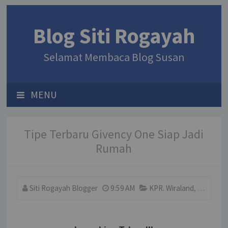
Blog Siti Rogayah
Selamat Membaca Blog Susan
MENU
Tipe Terbaru Givency One Siap Jadi
Rumah
Siti Rogayah Blogger
9:59 AM
KPR. Wiraland
,
Medan
,
R