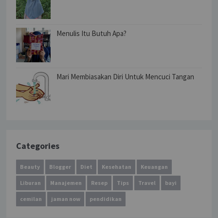
Menulis Itu Butuh Apa?
Mari Membiasakan Diri Untuk Mencuci Tangan
Categories
Beauty
Blogger
Diet
Kesehatan
Keuangan
Liburan
Manajemen
Resep
Tips
Travel
bayi
cemilan
jaman now
pendidikan