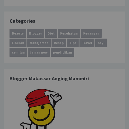
Categories
Beauty
Blogger
Diet
Kesehatan
Keuangan
Liburan
Manajemen
Resep
Tips
Travel
bayi
cemilan
jaman now
pendidikan
Blogger Makassar Anging Mammiri