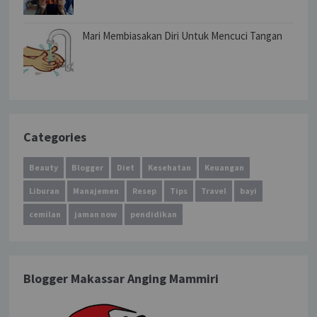
Mari Membiasakan Diri Untuk Mencuci Tangan
Categories
Beauty
Blogger
Diet
Kesehatan
Keuangan
Liburan
Manajemen
Resep
Tips
Travel
bayi
cemilan
jaman now
pendidikan
Blogger Makassar Anging Mammiri