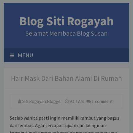
Blog Siti Rogayah
Selamat Membaca Blog Susan
MENU
Hair Mask Dari Bahan Alami Di Rumah
Siti Rogayah Blogger
9:17 AM
1 comment
Setiap wanita pasti ingin memiliki rambut yang bagus
dan lembut. Agar tercapai tujuan dan keinginan
tersebut maka mereka haruslah merawat rambutnya