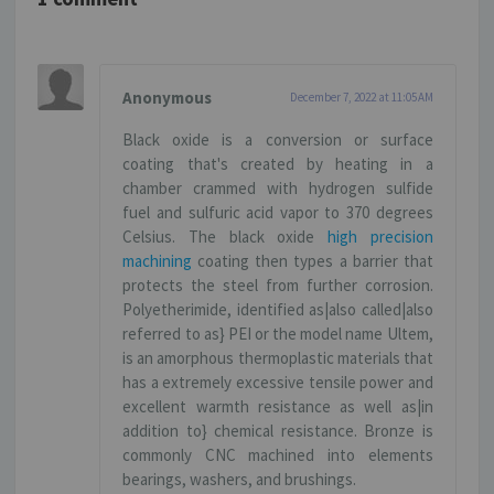
Anonymous
December 7, 2022 at 11:05 AM
Black oxide is a conversion or surface
coating that's created by heating in a
chamber crammed with hydrogen sulfide
fuel and sulfuric acid vapor to 370 degrees
Celsius. The black oxide
high precision
machining
coating then types a barrier that
protects the steel from further corrosion.
Polyetherimide, identified as|also called|also
referred to as} PEI or the model name Ultem,
is an amorphous thermoplastic materials that
has a extremely excessive tensile power and
excellent warmth resistance as well as|in
addition to} chemical resistance. Bronze is
commonly CNC machined into elements
bearings, washers, and brushings.